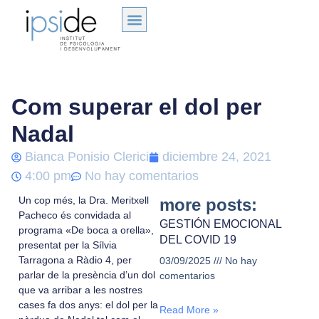
Com superar el dol per
Nadal
Bianca Ponisio Clerici
diciembre 24, 2021
4:00 pm
No hay comentarios
Un cop més, la Dra. Meritxell
more posts:
Pacheco és convidada al
GESTIÓN EMOCIONAL
programa «De boca a orella»,
DEL COVID 19
presentat per la Sílvia
Tarragona a Ràdio 4, per
03/09/2025
No hay
parlar de la presència d’un dol
comentarios
que va arribar a les nostres
cases fa dos anys: el dol per la
Read More »