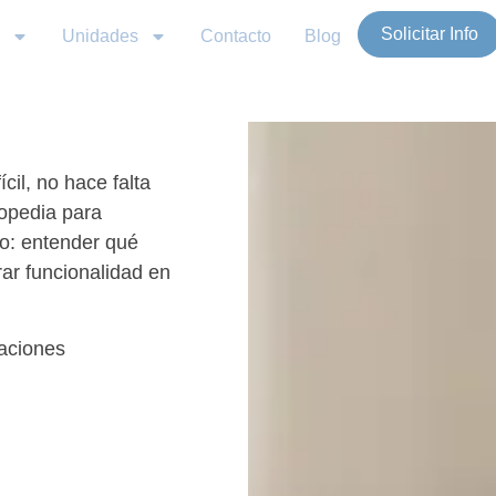
Solicitar Info
Unidades
Contacto
Blog
cil, no hace falta
gopedia para
co: entender qué
rar funcionalidad en
raciones