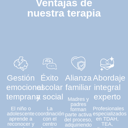
Ventajas de
nuestra terapia
Gestión
Éxito
Alianza
Abordaje
emocional
escolar
familiar
integral
temprana
y social
experto
Madres y
padres
El niño o
La
Profesionales
forman
adolescente
coordinación
especializados
parte activa
aprende a
con el
en TDAH,
del proceso,
reconocer y
centro
TEA,
adquiriendo