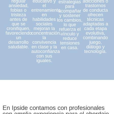
regular
educativo y
adicciones o
estrategias
ansiedad,
el
trastornos
para
fobias o
entrenamiento
de conducta
acompañar
tristeza
en
ofrecen
y sostener
antes de
habilidades
técnicas
los cambios,
que se
sociales
adaptadas a
lo que
cronifiquen,
mejoran la
cada etapa
refuerza el
favoreciendo
concentración,
evolutiva,
vínculo y
un
la
combinando
reduce
desarrollo
convivencia
juego,
tensiones
saludable.
en clase y la
diálogo y
en casa.
autoconfianza
tecnología.
con sus
iguales.
En Ipside contamos con profesionales
con amplia experiencia para el abordaje