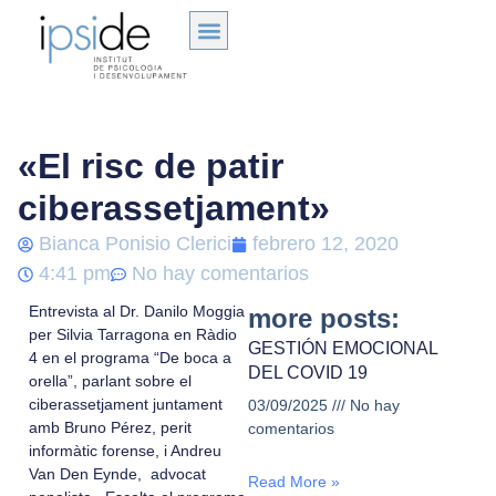
«El risc de patir
ciberassetjament»
Bianca Ponisio Clerici
febrero 12, 2020
4:41 pm
No hay comentarios
Entrevista al Dr. Danilo Moggia
more posts:
per Silvia Tarragona en Ràdio
GESTIÓN EMOCIONAL
4 en el programa “De boca a
DEL COVID 19
orella”, parlant sobre el
ciberassetjament juntament
03/09/2025
No hay
amb Bruno Pérez, perit
comentarios
informàtic forense, i Andreu
Van Den Eynde, advocat
Read More »