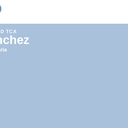
D TCA
nchez
ria