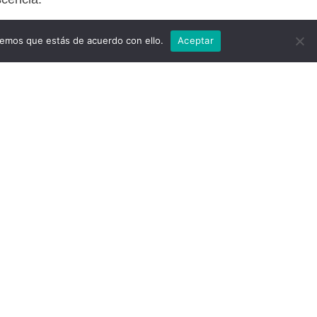
e y Tallerista en el XII Congreso
remos que estás de acuerdo con ello.
Aceptar
o Latino Americano de la
y for Eating disorders.
e y organizadora del Congreso:
es en el tratamiento de los
rnos Alimentarios”. Universidad
namá ( USMA)
o de la Mesa de diálogo para la
ción e intervención de los
rnos Alimentarios y obesidad.
 2017.
dora programa de prevención de
ependencias: Entre Todos y A
o.