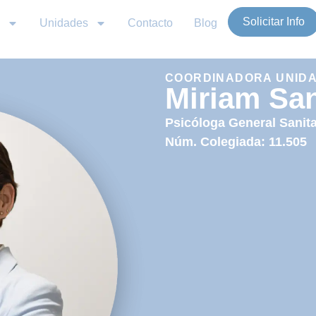
Solicitar Info
Unidades
Contacto
Blog
COORDINADORA UNIDA
Miriam Sa
Psicóloga General Sanita
Núm. Colegiada: 11.505