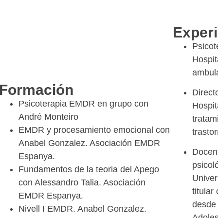
Experi
Psicot
Hospit
ambula
Formación
Direct
Psicoterapia EMDR en grupo con
Hospit
André Monteiro
tratam
EMDR y procesamiento emocional con
trasto
Anabel Gonzalez. Asociación EMDR
Docent
Espanya.
psicol
Fundamentos de la teoria del Apego
Univer
con Alessandro Talia. Asociación
titular
EMDR Espanya.
desde 
Nivell I EMDR. Anabel Gonzalez.
Adoles