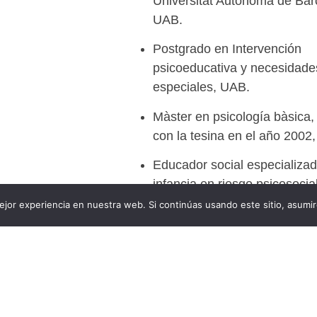
Universitat Autònoma de Bar
UAB.
Postgrado en Intervención
psicoeducativa y necesidade
especiales, UAB.
Màster en psicología bàsica, 
con la tesina en el año 2002
Educador social especializa
infancia en riesgo psicosocial
jor experiencia en nuestra web. Si continúas usando este sitio, asumi
Psicoterapeuta en diferentes
servicios. Una ICIF (Instituci
Col·laboradora d’Integració F
dedicada a dar soporte a niñ
acogimiento en familia ajen
(Servei d’Acolliment i Recupe