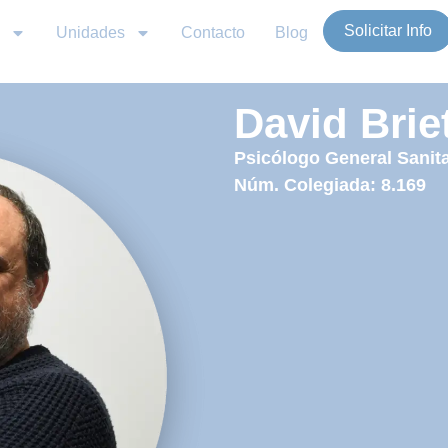
Solicitar Info
Unidades
Contacto
Blog
David Brie
Psicólogo General Sanita
Núm. Colegiada: 8.169