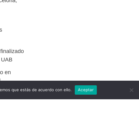
celona,
s
finalizado
, UAB
do en
.
remos que estás de acuerdo con ello.
Aceptar
ó
amiliar),
os en
a; un SAR
ració),