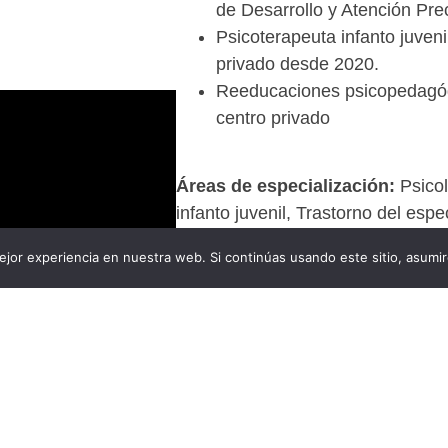
de Desarrollo y Atención Pre
Psicoterapeuta infanto juveni
privado desde 2020.
Reeducaciones psicopedagó
centro privado
Áreas de especialización:
Psico
infanto juvenil, Trastorno del espe
Autista, acompañamiento familiar
jor experiencia en nuestra web. Si continúas usando este sitio, asumi
Certificaciones destacadas:
Psicoterapia de Juego, Niña
y alta capacidad, Comprende
intervenir en las autolesiones
autismo