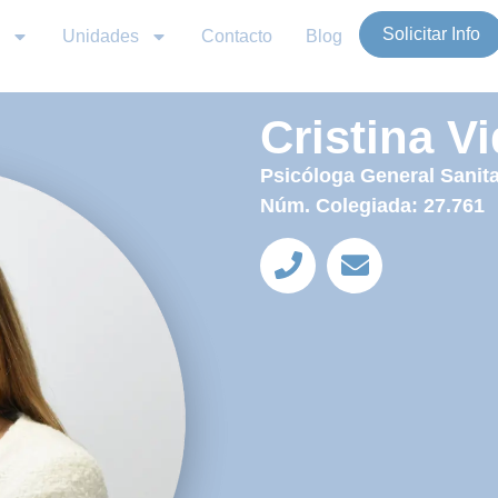
Solicitar Info
Unidades
Contacto
Blog
Cristina Vi
Psicóloga General Sanita
Núm. Colegiada: 27.761