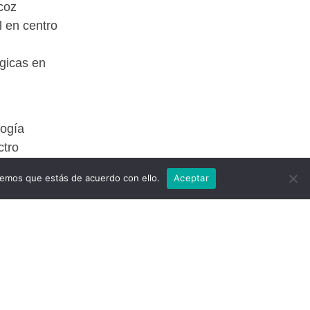
coz
l en centro
gicas en
logía
ctro
remos que estás de acuerdo con ello.
Aceptar
s con TEA
r e
 en el