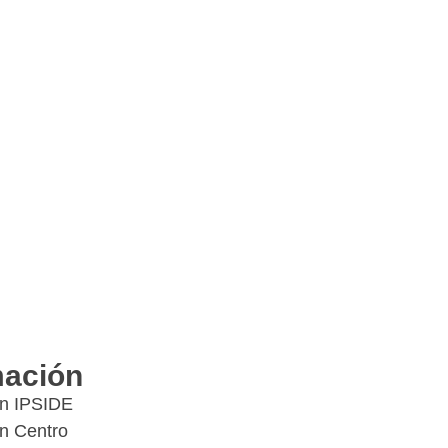
mación
en IPSIDE
en Centro